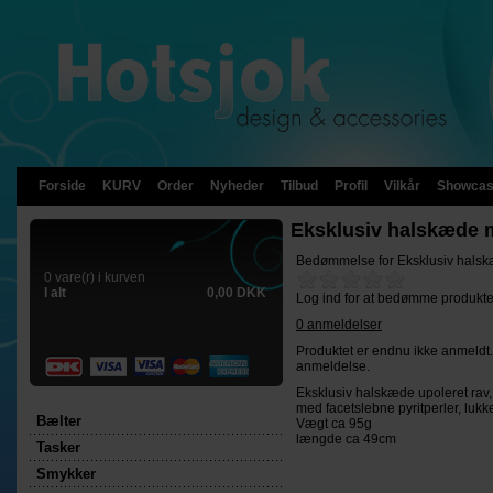
Forside
KURV
Order
Nyheder
Tilbud
Profil
Vilkår
Showca
Eksklusiv halskæde 
Bedømmelse for
Eksklusiv hals
0 vare(r) i kurven
I alt
0,00 DKK
Log ind for at bedømme produkte
0 anmeldelser
Produktet er endnu ikke anmeldt.
anmeldelse.
Eksklusiv halskæde upoleret rav,
med facetslebne pyritperler, lukke
Bælter
Vægt ca 95g
længde ca 49cm
Tasker
Smykker