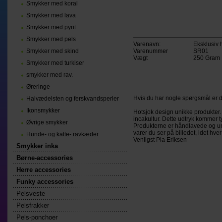
Smykker med koral
Smykker med lava
Smykker med pyrit
Smykker med pels
Varenavn:
Eksklusiv
Smykker med skind
Varenummer
SR01
Vægt
250
Gram
Smykker med turkiser
smykker med rav.
Øreringe
Hvis du har nogle spørgsmål er d
Halvædelsten og ferskvandsperler
Ikonsmykker
Hotsjok design unikke produkter. 
incakultur. Dette udtryk kommer t
Øvrige smykker
Produkterne er håndlavede og unik
varer du ser på billedet, idet hv
Hunde- og katte- ravkæder
Venligst Pia Eriksen
Smykker inka
Børne-accessories
Herre accessories
Funky accessories
Pelsveste
Pelsfrakker
Pels-ponchoer