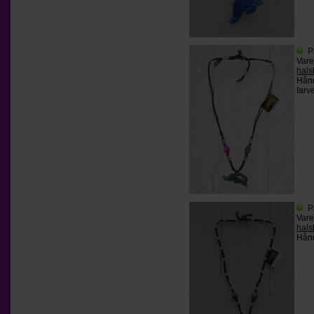
P
Var
hals
Hånd
farv
P
Var
hals
Hånd