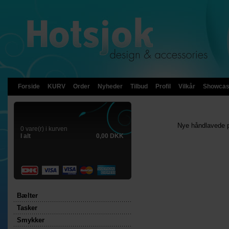
Forside
KURV
Order
Nyheder
Tilbud
Profil
Vilkår
Showca
Nye håndlavede pe
0 vare(r) i kurven
I alt
0,00 DKK
Bælter
Tasker
Smykker