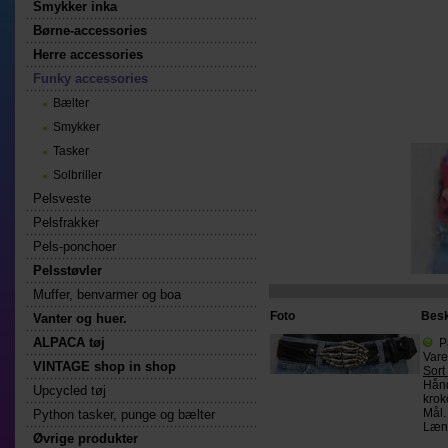
Smykker inka
Børne-accessories
Herre accessories
Funky accessories
Bælter
Smykker
Tasker
Solbriller
Pelsveste
Pelsfrakker
Pels-ponchoer
Pelsstøvler
Muffer, benvarmer og boa
Foto
Besk
Vanter og huer.
ALPACA tøj
P
Var
VINTAGE shop in shop
Sort
Hånd
Upcycled tøj
krok
Mål.
Python tasker, punge og bælter
Læng
Øvrige produkter