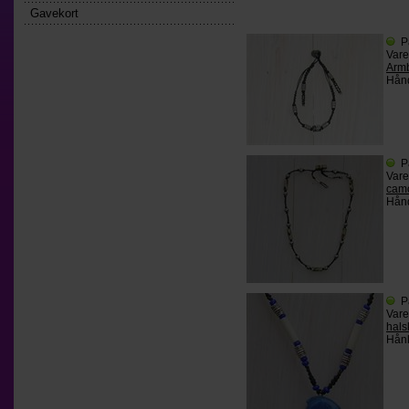
Gavekort
P
Var
Armb
Hånd
P
Var
camo
Hånd
P
Var
hals
Hånl