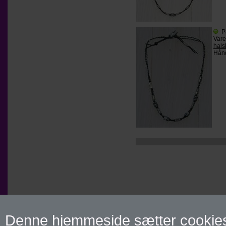
P
Var
hals
Hånd
Denne hjemmeside sætter cookies f