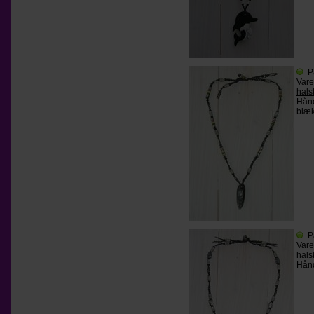
P
Var
hals
Hånd
blæk
P
Var
hals
Hånd