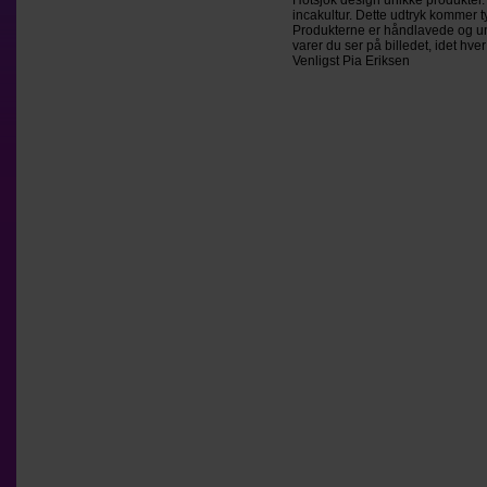
Hotsjok design unikke produkter. 
incakultur. Dette udtryk kommer t
Produkterne er håndlavede og unik
varer du ser på billedet, idet hv
Venligst Pia Eriksen