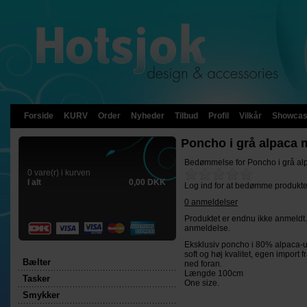
Forside
KURV
Order
Nyheder
Tilbud
Profil
Vilkår
Showca
Poncho i grå alpaca 
Bedømmelse for
Poncho i grå a
0 vare(r) i kurven
I alt
0,00 DKK
Log ind for at bedømme produkte
0 anmeldelser
Produktet er endnu ikke anmeldt.
anmeldelse.
Eksklusiv poncho i 80% alpaca-
soft og høj kvalitet, egen import
Bælter
ned foran.
Længde 100cm
Tasker
One size.
Smykker