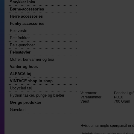
Smykker inka
Børne-accessories
Herre accessories
Funky accessories
Pelsveste
Pelsfrakker
Pels-ponchoer
Pelsstøvler
Muffer, benvarmer og boa
Vanter og huer.
ALPACA tøj
VINTAGE shop in shop
Upcycled tøj
Varenavn:
Poncho i gr
Python tasker, punge og bælter
Varenummer
PO10
Vægt
700
Gram
Øvrige produkter
Gavekort
Hvis du har nogle spørgsmål er d