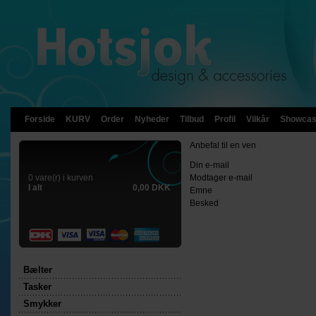
Forside
KURV
Order
Nyheder
Tilbud
Profil
Vilkår
Showca
Anbefal til en ven
Din e-mail
0 vare(r) i kurven
Modtager e-mail
I alt
0,00 DKK
Emne
Besked
Bælter
Tasker
Smykker